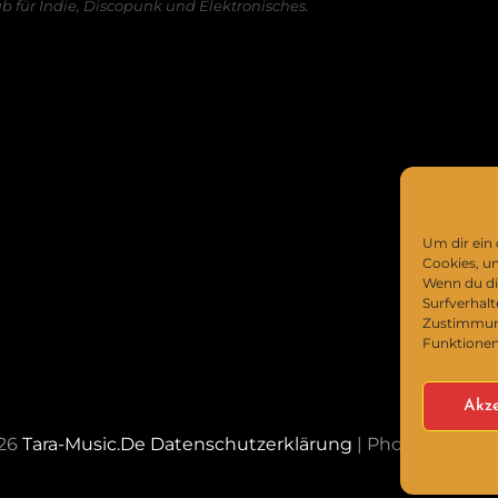
ub für Indie, Discopunk und Elektronisches.
Um dir ein
Cookies, u
Wenn du di
Surfverhalt
Zustimmung
Funktionen
Akze
026
Tara-Music.de
Datenschutzerklärung
|
PhotoFocus B