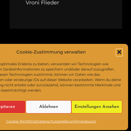
Vroni Flieder
Cookie-Zustimmung verwalten
 optimales Erlebnis zu bieten, verwenden wir Technologien wie
m Geräteinformationen zu speichern und/oder darauf zuzugreifen.
esen Technologien zustimmst, können wir Daten wie das
en oder eindeutige IDs auf dieser Website verarbeiten. Wenn du deine
 nicht erteilst oder zurückziehst, können bestimmte Merkmale und
 beeinträchtigt werden.
ptieren
Ablehnen
Einstellungen Ansehen
y
Catch Themes
Cookie-Richtlinie
Datenschutzerklärung
Impressum